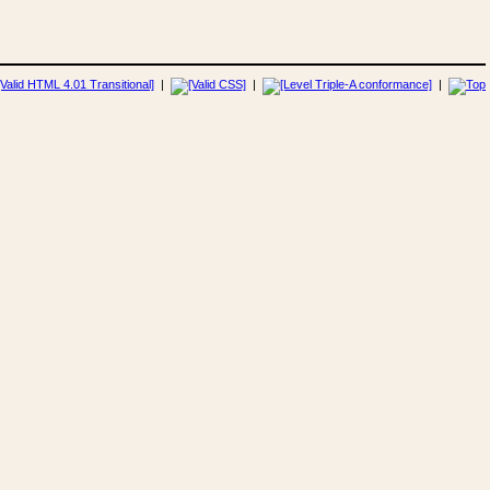
|
|
|